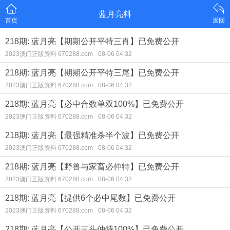
蓝月亮料
首页
返回
218期: 蓝月亮【期期公开平特三肖】已免费公开
2023澳门正版资料 670288.com
08-06 04:32
218期: 蓝月亮【期期公开平特三尾】已免费公开
2023澳门正版资料 670288.com
08-06 04:32
218期: 蓝月亮【必中合数单双100%】已免费公开
2023澳门正版资料 670288.com
08-06 04:32
218期: 蓝月亮【最强精准杀半个波】已免费公开
2023澳门正版资料 670288.com
08-06 04:32
218期: 蓝月亮【野兽与家畜必仲特】已免费公开
2023澳门正版资料 670288.com
08-06 04:32
218期: 蓝月亮【提供6个必中尾数】已免费公开
2023澳门正版资料 670288.com
08-06 04:32
218期: 蓝月亮【公开三头仲特100%】已免费公开