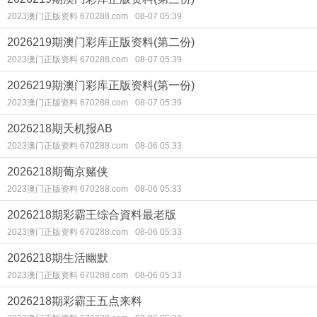
2023澳门正版资料 670288.com
08-07 05:39
2026219期澳门彩库正版资料(第二份)
2023澳门正版资料 670288.com
08-07 05:39
2026219期澳门彩库正版资料(第一份)
2023澳门正版资料 670288.com
08-07 05:39
2026218期天机报AB
2023澳门正版资料 670288.com
08-06 05:33
2026218期葡京赌侠
2023澳门正版资料 670288.com
08-06 05:33
2026218期彩霸王综合資料最老版
2023澳门正版资料 670288.com
08-06 05:33
2026218期生活幽默
2023澳门正版资料 670288.com
08-06 05:33
2026218期彩霸王五点来料