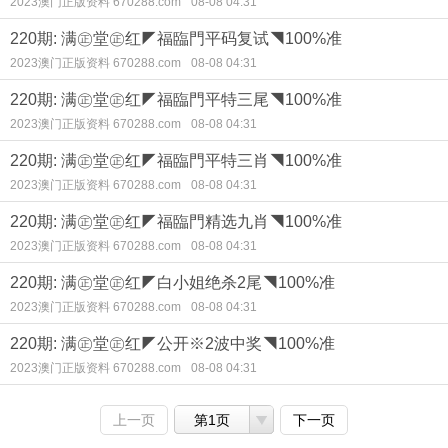
2023澳门正版资料 670288.com
08-08 04:31
220期: 满㊣堂㊣红◤福臨門平码复试◥100%准
2023澳门正版资料 670288.com
08-08 04:31
220期: 满㊣堂㊣红◤福臨門平特三尾◥100%准
2023澳门正版资料 670288.com
08-08 04:31
220期: 满㊣堂㊣红◤福臨門平特三肖◥100%准
2023澳门正版资料 670288.com
08-08 04:31
220期: 满㊣堂㊣红◤福臨門精选九肖◥100%准
2023澳门正版资料 670288.com
08-08 04:31
220期: 满㊣堂㊣红◤白小姐绝杀2尾◥100%准
2023澳门正版资料 670288.com
08-08 04:31
220期: 满㊣堂㊣红◤公开※2波中奖◥100%准
2023澳门正版资料 670288.com
08-08 04:31
上一页
第1页
下一页