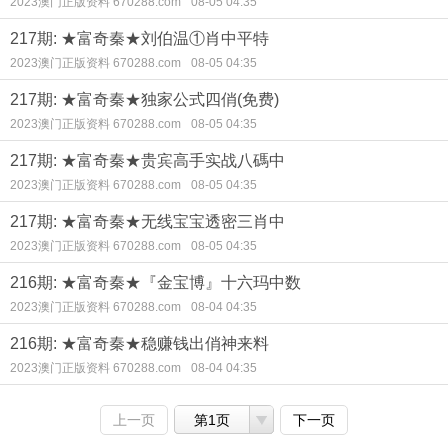
2023澳门正版资料 670288.com
08-05 04:35
217期: ★富奇秦★刘伯温①肖中平特
2023澳门正版资料 670288.com
08-05 04:35
217期: ★富奇秦★独家公式四俏(免费)
2023澳门正版资料 670288.com
08-05 04:35
217期: ★富奇秦★贵宾高手实战八碼中
2023澳门正版资料 670288.com
08-05 04:35
217期: ★富奇秦★无线宝宝透密三肖中
2023澳门正版资料 670288.com
08-05 04:35
216期: ★富奇秦★『金宝博』十六玛中数
2023澳门正版资料 670288.com
08-04 04:35
216期: ★富奇秦★稳赚钱出俏神来料
2023澳门正版资料 670288.com
08-04 04:35
上一页
第1页
下一页