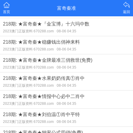
富奇秦准
首页
返回
218期: ★富奇秦★『金宝博』十六玛中数
2023澳门正版资料 670288.com
08-06 04:35
218期: ★富奇秦★稳赚钱出俏神来料
2023澳门正版资料 670288.com
08-06 04:35
218期: ★富奇秦★金牌最准三俏救世(免费)
2023澳门正版资料 670288.com
08-06 04:35
218期: ★富奇秦★水果奶奶传真①肖中
2023澳门正版资料 670288.com
08-06 04:35
218期: ★富奇秦★情报中心必中二肖中
2023澳门正版资料 670288.com
08-06 04:35
218期: ★富奇秦★刘伯温①肖中平特
2023澳门正版资料 670288.com
08-06 04:35
218期: ★富奇秦★独家公式四俏(免费)