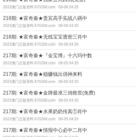
2023澳门正版资料 670288.com
08-06 04:35
218期: ★富奇秦★贵宾高手实战八碼中
2023澳门正版资料 670288.com
08-06 04:35
218期: ★富奇秦★无线宝宝透密三肖中
2023澳门正版资料 670288.com
08-06 04:35
217期: ★富奇秦★『金宝博』十六玛中数
2023澳门正版资料 670288.com
08-05 04:35
217期: ★富奇秦★稳赚钱出俏神来料
2023澳门正版资料 670288.com
08-05 04:35
217期: ★富奇秦★金牌最准三俏救世(免费)
2023澳门正版资料 670288.com
08-05 04:35
217期: ★富奇秦★水果奶奶传真①肖中
2023澳门正版资料 670288.com
08-05 04:35
217期: ★富奇秦★情报中心必中二肖中